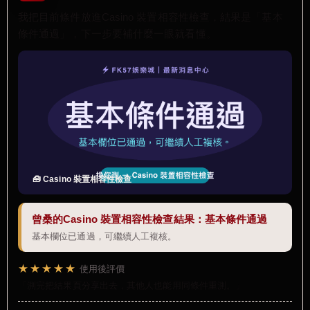
我把目前條件放進Casino 裝置相容性檢查，結果是「基本
條件通過」，下一步要補什麼一眼就看懂。
🧰 Casino 裝置相容性檢查
曾桑的Casino 裝置相容性檢查結果：基本條件通過
基本欄位已通過，可繼續人工複核。
★★★★★
使用後評價
測完把結果頁分享出去，其他人也能用同條件重測。