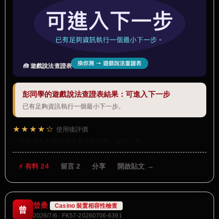
🧰 遊戲說法查證表
彭同學的遊戲說法查證表結果：可進入下一步
已有足夠資訊執行一個最小下一步。
★★★★☆
使用後評價
把我原本忽略的條件直接點出來，值得一測。
⚡ 有料 24
留言 2
分享
開啟貼文 →
曾桑
Casino 裝置相容性檢查
曾
2026/7/6 · FK57-20260706-6391