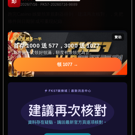
彭
2026/7/16 · FK57-20260716-9889
跑完Casino 娛樂預算規劃器得到「建議再次核對」，先把
條件與日期留成可重現紀錄。
贊助
本金直接多一半
首存 1000 送 577，3000 送 1077
新會員一次領好領滿，額度有限領完為止。
領 1077 →