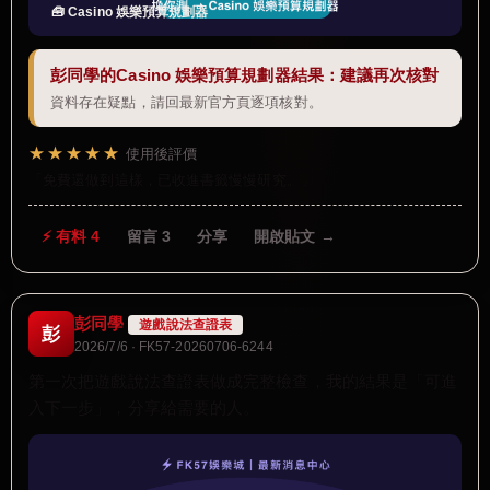
🧰 Casino 娛樂預算規劃器
彭同學的Casino 娛樂預算規劃器結果：建議再次核對
資料存在疑點，請回最新官方頁逐項核對。
★★★★★
使用後評價
免費還做到這樣，已收進書籤慢慢研究。
⚡ 有料 4
留言 3
分享
開啟貼文 →
彭同學
遊戲說法查證表
彭
2026/7/6 · FK57-20260706-6244
第一次把遊戲說法查證表做成完整檢查，我的結果是「可進
入下一步」，分享給需要的人。