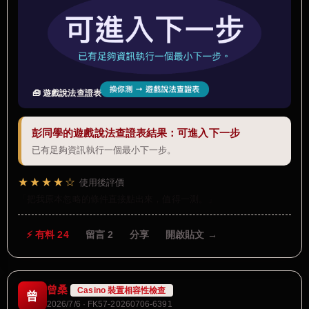
🧰 遊戲說法查證表
彭同學的遊戲說法查證表結果：可進入下一步
已有足夠資訊執行一個最小下一步。
★★★★☆
使用後評價
把我原本忽略的條件直接點出來，值得一測。
⚡ 有料 24
留言 2
分享
開啟貼文 →
曾桑
Casino 裝置相容性檢查
曾
2026/7/6 · FK57-20260706-6391