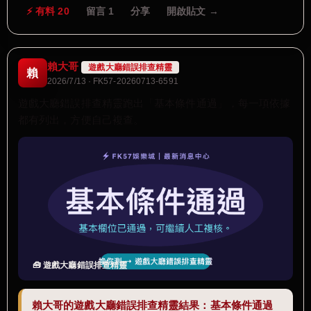
⚡ 有料 20
留言 1
分享
開啟貼文 →
賴大哥
遊戲大廳錯誤排查精靈
賴
2026/7/13 · FK57-20260713-6591
遊戲大廳錯誤排查精靈跑出「基本條件通過」，每一項依據
都有列出，方便自己複查。
🧰 遊戲大廳錯誤排查精靈
賴大哥的遊戲大廳錯誤排查精靈結果：基本條件通過