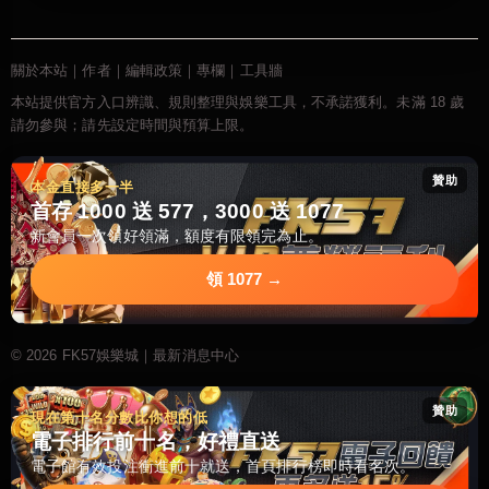
關於本站
｜
作者
｜
編輯政策
｜
專欄
｜
工具牆
本站提供官方入口辨識、規則整理與娛樂工具，不承諾獲利。未滿 18 歲
請勿參與；請先設定時間與預算上限。
贊助
本金直接多一半
首存 1000 送 577，3000 送 1077
新會員一次領好領滿，額度有限領完為止。
領 1077 →
© 2026 FK57娛樂城｜最新消息中心
贊助
現在第十名分數比你想的低
電子排行前十名，好禮直送
電子館有效投注衝進前十就送，首頁排行榜即時看名次。