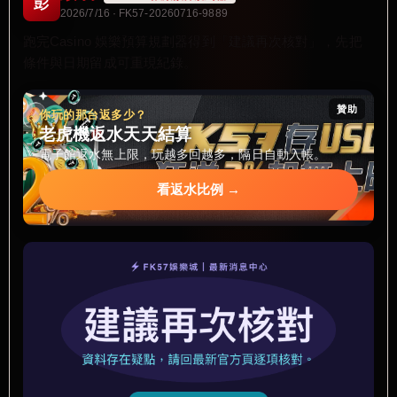
彭
2026/7/16 · FK57-20260716-9889
跑完Casino 娛樂預算規劃器得到「建議再次核對」，先把
條件與日期留成可重現紀錄。
贊助
你玩的那台返多少？
老虎機返水天天結算
電子館返水無上限，玩越多回越多，隔日自動入帳。
看返水比例 →