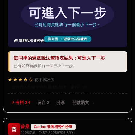
🧰 遊戲說法查證表
彭同學的遊戲說法查證表結果：可進入下一步
已有足夠資訊執行一個最小下一步。
★★★★☆
使用後評價
把我原本忽略的條件直接點出來，值得一測。
⚡ 有料 24
留言 2
分享
開啟貼文 →
曾桑
Casino 裝置相容性檢查
曾
2026/7/6 · FK57-20260706-6391