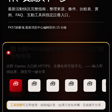
最新活動快訊完整指南，整理來源、條件、比較表、實
例、FAQ、互動工具與指定註冊入口。
FK57娛樂城 最新消息中心編輯部
約 15 分鐘
🧮 免費FK57娛樂城 最新消息中心 入口安
全檢查器
比對 Casino 入口的 HTTPS、主機名與可疑字元。——輸入即
得結果，測完可一鍵分享
🧰
🧰
🧰
🧰
🧰
🧰
FK57娛
Casin
Casin
Casin
遊戲說法查
Casi
工具狀態
可立即使用・純前端計算・結果只存在本機・完成後可分享