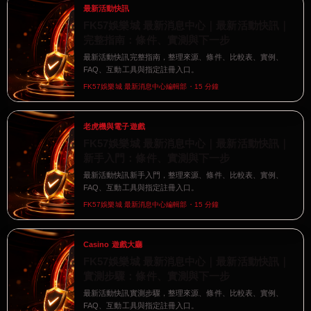
最新活動快訊
FK57娛樂城 最新消息中心｜最新活動快訊｜
完整指南：條件、實測與下一步
最新活動快訊完整指南，整理來源、條件、比較表、實例、
FAQ、互動工具與指定註冊入口。
FK57娛樂城 最新消息中心編輯部・15 分鐘
老虎機與電子遊戲
FK57娛樂城 最新消息中心｜最新活動快訊｜
新手入門：條件、實測與下一步
最新活動快訊新手入門，整理來源、條件、比較表、實例、
FAQ、互動工具與指定註冊入口。
FK57娛樂城 最新消息中心編輯部・15 分鐘
Casino 遊戲大廳
FK57娛樂城 最新消息中心｜最新活動快訊｜
實測步驟：條件、實測與下一步
最新活動快訊實測步驟，整理來源、條件、比較表、實例、
FAQ、互動工具與指定註冊入口。