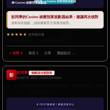
🧰 Casino 娛樂預算規劃器
彭同學的Casino 娛樂預算規劃器結果：建議再次核對
資料存在疑點，請回最新官方頁逐項核對。
★★★★★
使用後評價
免費還做到這樣，已收進書籤慢慢研究。
⚡ 有料 4
留言 3
分享
開啟貼文 →
彭同學
遊戲說法查證表
彭
2026/7/6 · FK57-20260706-6244
第一次把遊戲說法查證表做成完整檢查，我的結果是「可進
入下一步」，分享給需要的人。