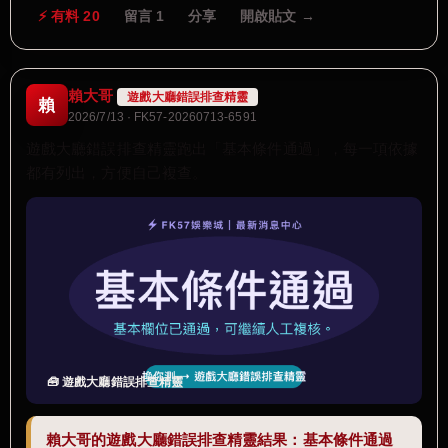
⚡ 有料 20
留言 1
分享
開啟貼文 →
賴大哥
遊戲大廳錯誤排查精靈
賴
2026/7/13 · FK57-20260713-6591
遊戲大廳錯誤排查精靈跑出「基本條件通過」，每一項依據
都有列出，方便自己複查。
🧰 遊戲大廳錯誤排查精靈
賴大哥的遊戲大廳錯誤排查精靈結果：基本條件通過