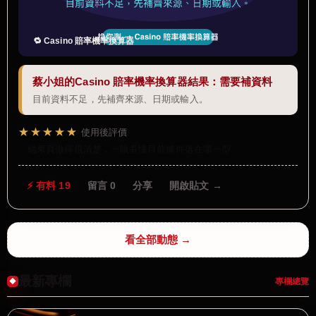
🔁 Casino 賠率機率換算器
蔡小姐的Casino 賠率機率換算器結果：需要補資料
目前資料不足，先補齊來源、日期或輸入。
★★★★★
使用後評價
結果頁做得很清楚，一眼看懂目前條件落在哪一型。
⚡ 有料 19
留言 0
分享
開啟貼文 →
看全部動態 →
最新專欄
專欄總覽