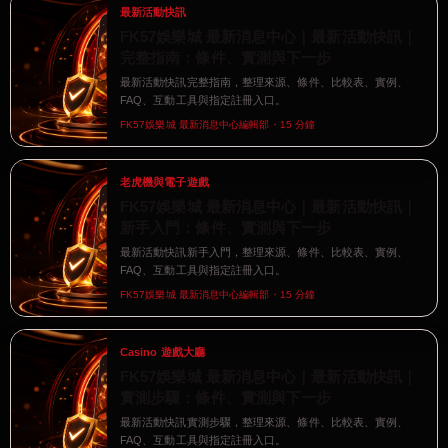
最新活動快訊
FK57娛樂城 最新消息中心｜最新活動快訊｜
完整指南：條件、實測與下一步
最新活動快訊完整指南，整理來源、條件、比較表、實例、
FAQ、互動工具與指定註冊入口。
FK57娛樂城 最新消息中心編輯部・15 分鐘
老虎機與電子遊戲
FK57娛樂城 最新消息中心｜最新活動快訊｜
新手入門：條件、實測與下一步
最新活動快訊新手入門，整理來源、條件、比較表、實例、
FAQ、互動工具與指定註冊入口。
FK57娛樂城 最新消息中心編輯部・15 分鐘
Casino 遊戲大廳
FK57娛樂城 最新消息中心｜最新活動快訊｜
實測步驟：條件、實測與下一步
最新活動快訊實測步驟，整理來源、條件、比較表、實例、
FAQ、互動工具與指定註冊入口。